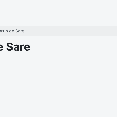
artin de Sare
e Sare