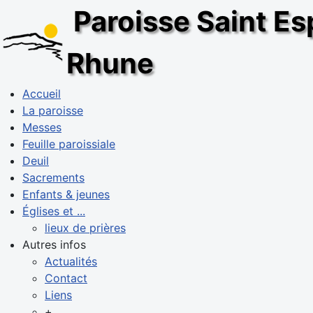
Paroisse Saint Esp
Rhune
Accueil
La paroisse
Messes
Feuille paroissiale
Deuil
Sacrements
Enfants & jeunes
Églises et ...
lieux de prières
Autres infos
Actualités
Contact
Liens
+