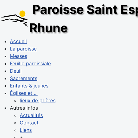
Paroisse Saint Esp
Rhune
Accueil
La paroisse
Messes
Feuille paroissiale
Deuil
Sacrements
Enfants & jeunes
Églises et ...
lieux de prières
Autres infos
Actualités
Contact
Liens
+