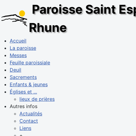
Paroisse Saint Esp
Rhune
Accueil
La paroisse
Messes
Feuille paroissiale
Deuil
Sacrements
Enfants & jeunes
Églises et ...
lieux de prières
Autres infos
Actualités
Contact
Liens
+