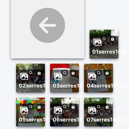
01serres1610
02serres161011
03serres161011
04serres161011
05serres161011
06serres161011
07serres161011