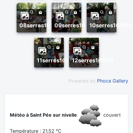
08serres161011
09serres161011
10serres161011
11serres161011
12serres161011
Powered by
Phoca Gallery
Météo à Saint Pée sur nivelle
couvert
Température : 21.52 °C