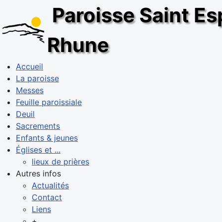
Paroisse Saint Esp
Rhune
Accueil
La paroisse
Messes
Feuille paroissiale
Deuil
Sacrements
Enfants & jeunes
Églises et ...
lieux de prières
Autres infos
Actualités
Contact
Liens
+