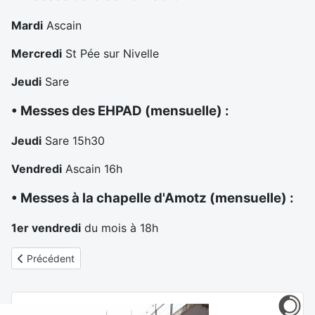
Mardi
Ascain
Mercredi
St Pée sur Nivelle
Jeudi
Sare
•
Messes des EHPAD (mensuelle) :
Jeudi
Sare 15h30
Vendredi
Ascain 16h
•
Messes à la chapelle d'Amotz (mensuelle) :
1er vendredi
du mois à 18h
Article précédent : Les prêtres à votre service
Précédent